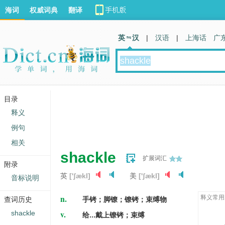
海词
权威词典
翻译
英 汉
|
汉语
|
上海话
广
目录
释义
例句
相关
shackle
扩展词汇
附录
英
['ʃækl]
美
['ʃækl]
音标说明
n.
释义常用
查词历史
手铐；脚镣；镣铐；束缚物
v.
shackle
给...戴上镣铐；束缚