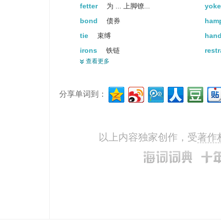
fetter
为 ... 上脚镣...
yok
bond
债券
ham
tie
束缚
hand
irons
铁链
rest
查看更多
constrain
强迫
restr
impede
妨碍
leas
分享单词到：
pinion
鸟翼
tram
以上内容独家创作，受
著作