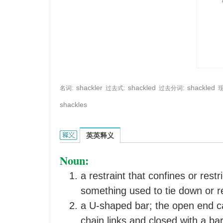
shackler
shackled
shackled
名词:
过去式:
过去分词:
shackles
shackle的英文翻译是什么意思，词典释义与在线翻
英英释义
Noun:
a restraint that confines or rest
something used to tie down or re
a U-shaped bar; the open end 
chain links and closed with a ba