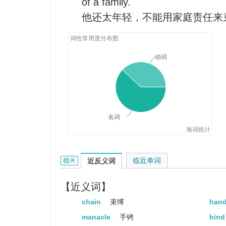
of a family.
Nowadays, people have shaken 
他还太年轻，不能用家庭责任来
conventions.
今天，人们已经摆脱了一些习俗
词性常用度分布图
动词
名词
海词统计
shackle的相关资料：
临近单词
近反义词
【近义词】
chain
束缚
hand
manacle
手铐
bin