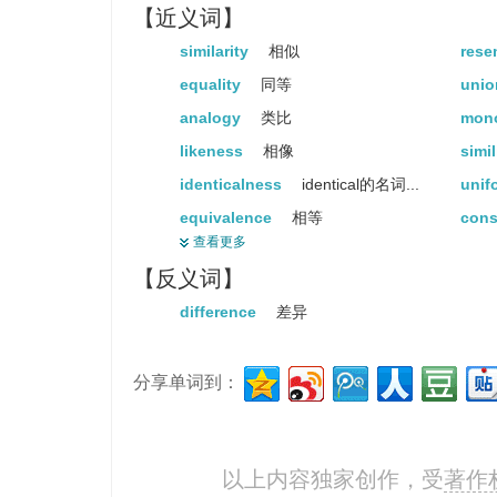
【近义词】
similarity
相似
rese
equality
同等
uni
analogy
类比
mon
likeness
相像
simi
identicalness
identical的名词...
unif
equivalence
相等
cons
查看更多
evenness
平均
regu
【反义词】
humdrum
单调的
difference
差异
分享单词到：
以上内容独家创作，受
著作