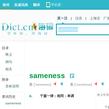
海词
权威词典
翻译
英 汉
|
汉语
|
上海话
广
目录
释义
例句
相关
sameness
附录
英
['seɪmnəs]
美
['seɪmnəs]
音标说明
n.
释义常用
千篇一律；相同；单调
查词历史
sameness
千