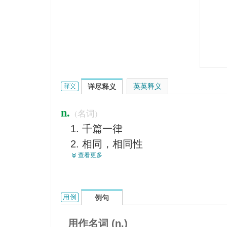
sameness的英文翻译是什么意思，词典释义与在线
英英释义
详尽释义
n.
(名词)
千篇一律
相同，相同性
查看更多
酷似
单调
同一性
sameness的用法和样例：
例句
相象
一致性
用作名词 (n.)