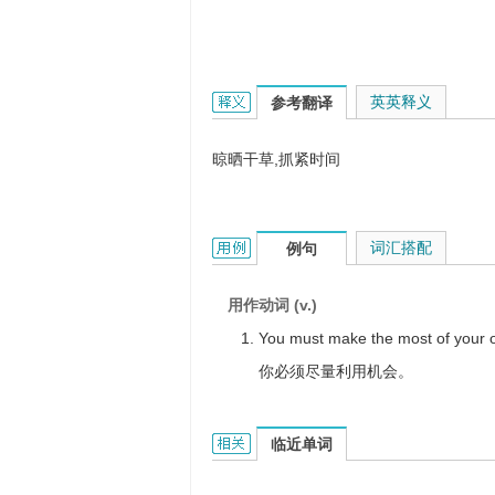
make hay的英文翻译是什么意思，词
英英释义
参考翻译
晾晒干草,抓紧时间
make hay的用法和样例：
词汇搭配
例句
用作动词 (v.)
You must make the most of your o
你必须尽量利用机会。
make hay的相关资料：
临近单词