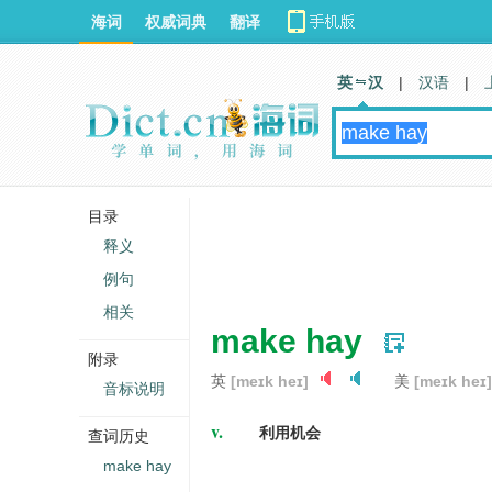
海词
权威词典
翻译
英 汉
|
汉语
|
目录
释义
例句
相关
make hay
附录
英
[meɪk heɪ]
美
[meɪk heɪ]
音标说明
v.
利用机会
查词历史
make hay