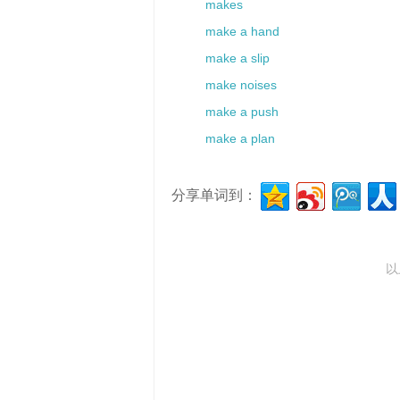
makes
make a hand
make a slip
make noises
make a push
make a plan
分享单词到：
以