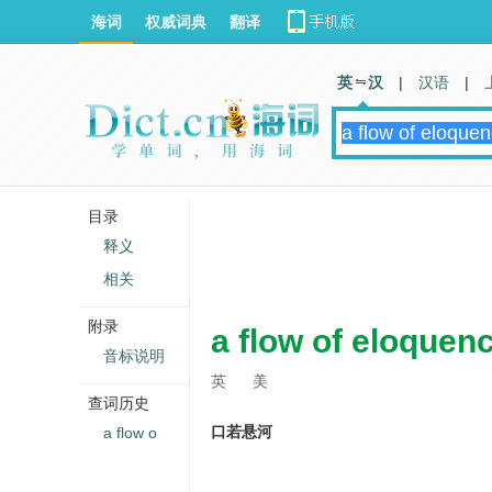
海词
权威词典
翻译
英 汉
|
汉语
|
目录
释义
相关
附录
a flow of eloquen
音标说明
英
美
查词历史
口若悬河
a flow o