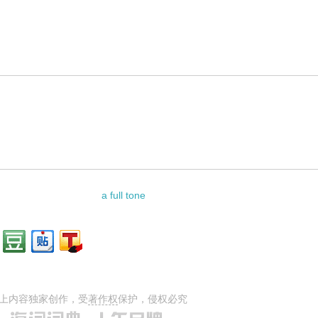
译是什么意思，词典释义与在线翻译：
a full tone
上内容独家创作，受
著作权
保护，侵权必究