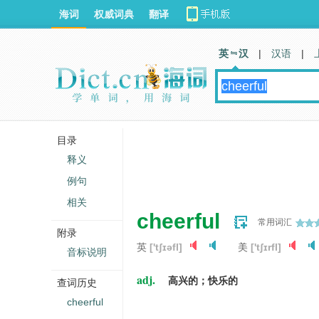
海词
权威词典
翻译
英 汉
|
汉语
|
目录
释义
例句
相关
cheerful
常用词汇
附录
英
['tʃɪəfl]
美
['tʃɪrfl]
音标说明
adj.
高兴的；快乐的
查词历史
cheerful