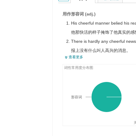
讨厌的
使人发愣的
用作形容词 (adj.)
可慨叹的
His cheerful manner belied his rea
使人振奋的
他那快活的样子掩饰了他真实的感
There is hardly any cheerful news
报上没有什么叫人高兴的消息。
查看更多
A cheerful wife is the joy of life.
词性常用度分布图
快乐的妻子是生活的乐事。
Her cheerful spirits and bubble la
她那快乐的情绪和爽朗的笑声感染
These detail represented cheerfu
形容词
这些细节都代表了快乐女人的品味