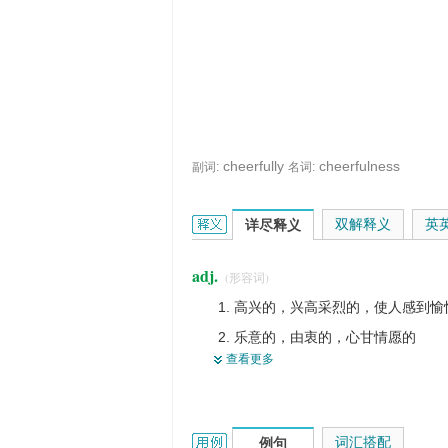
cheerfully
cheerfulness
副词:
名词:
cheerful的英文翻译是什么意思，词典
双解释义
英
详尽释义
adj.
(形容词)
高兴的，兴高采烈的，使人感到愉
乐意的，由衷的，心甘情愿的
查看更多
情绪好的
兴致勃勃的
爽快的
cheerful的用法和样例：
词汇搭配
例句