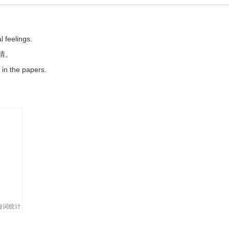
l feelings.
情。
 in the papers.
ughter infect the whole class.
了全班。
l woman savour.
。
海词统计