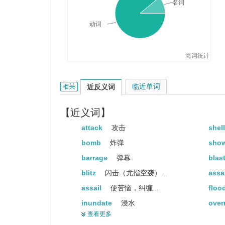
名词
动词
海词统计
bombard的相关资料：
临近单词
近反义词
【近义词】
attack
攻击
shel
bomb
炸弹
sho
barrage
弹幕
blas
blitz
闪击（尤指空袭）...
assa
assail
使苦恼，纠缠...
floo
inundate
浸水
over
查看更多
overwhelm
打击
torp