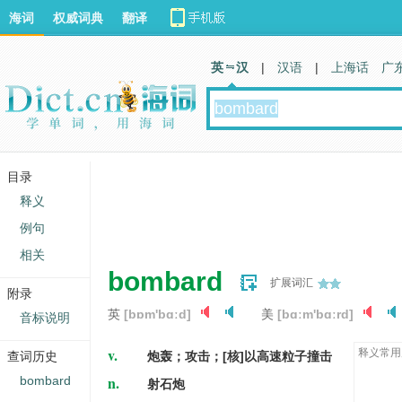
海词
权威词典
翻译
英 汉
|
汉语
|
上海话
广
目录
释义
例句
相关
bombard
扩展词汇
附录
英
[bɒm'bɑːd]
美
[bɑːm'bɑːrd]
音标说明
v.
释义常用
查词历史
炮轰；攻击；[核]以高速粒子撞击
n.
bombard
射石炮