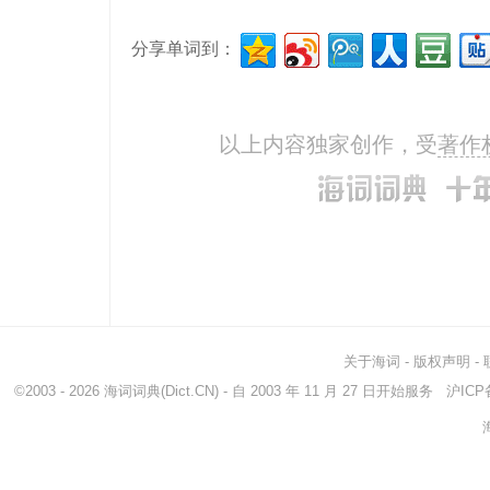
besiege
围攻
fire
分享单词到：
open
开着的
open
fire upon
射击(炮击
upo
bombardon
低音金管乐器的一种...
pelt
以上内容独家创作，受
著作
关于海词
-
版权声明
-
©2003 - 2026
海词词典
(Dict.CN) - 自 2003 年 11 月 27 日开始服务
沪ICP备