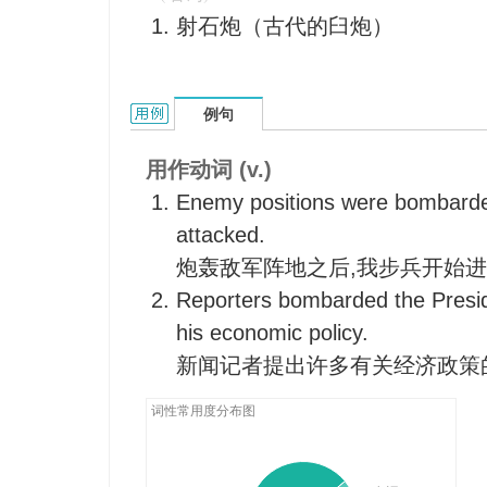
射石炮（古代的臼炮）
炮击
【原子能】轰击
对…进行粒子辐射
bombard的用法和样例：
例句
痛骂
攻击
用作动词 (v.)
质问
Enemy positions were bombarded
冲击
attacked.
打击
炮轰敌军阵地之后,我步兵开始
拍发
Reporters bombarded the Presid
一下子抛给
his economic policy.
向…连续提出问题
新闻记者提出许多有关经济政策
大量提问
词性常用度分布图
大肆抨击
连珠炮般地提问
不断攻击连续质问