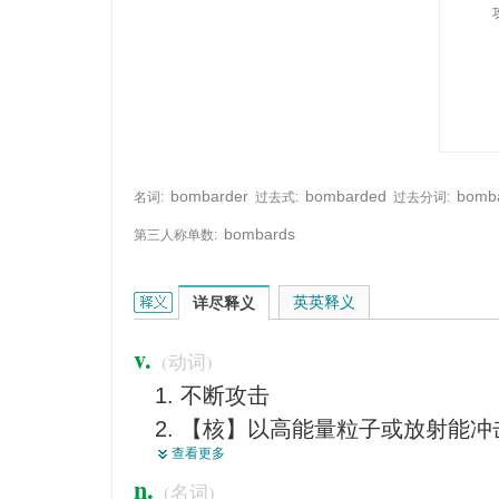
bombarder
bombarded
bomb
名词:
过去式:
过去分词:
bombards
第三人称单数:
bombard的英文翻译是什么意思，词典释义与在线
英英释义
详尽释义
v.
(动词)
不断攻击
【核】以高能量粒子或放射能冲
查看更多
轰炸
n.
(名词)
痛斥