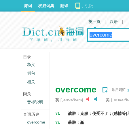
海词
权威词典
翻译
英 汉
|
汉语
|
目录
释义
例句
相关
overcome
常用词汇
附录
英
[ˌəʊvə'kʌm]
美
[ˌoʊvər'
音标说明
vt.
战胜；克服；使受不了；(感情等)
查词历史
vi.
overcome
获胜；赢