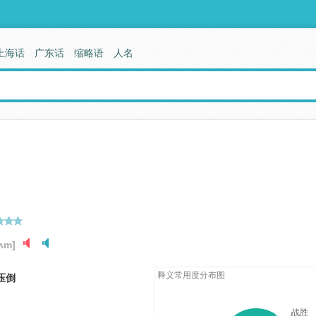
上海话
广东话
缩略语
人名
kʌm]
释义常用度分布图
压倒
战胜