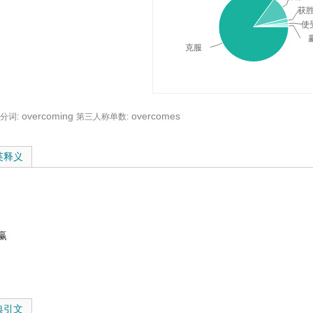
获
使
克服
overcoming
overcomes
分词:
第三人称单数:
典释义与在线翻译：
英释义
赢
典引文