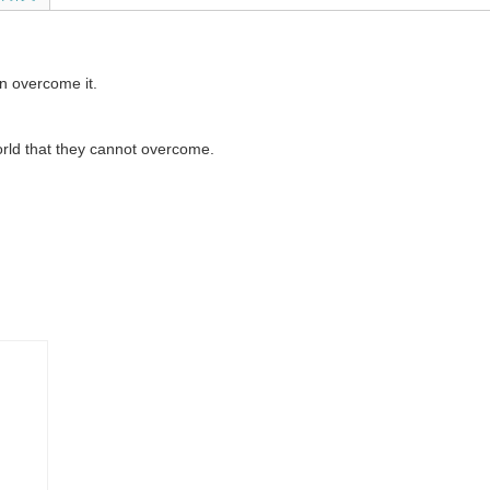
an overcome it.
 world that they cannot overcome.
hortcomings.
。
es.
ure.