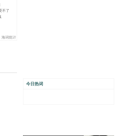
胜
受不了
赢
海词统计
今日热词