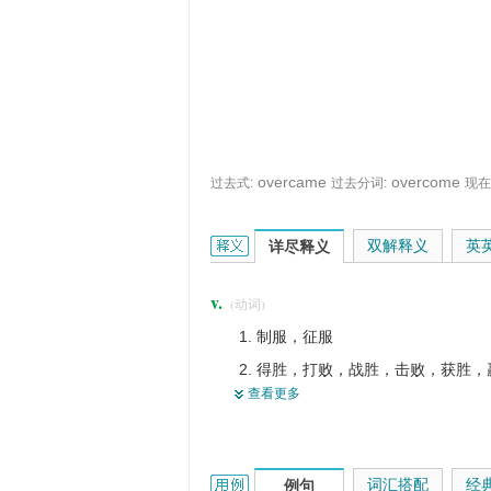
overcame
overcome
过去式:
过去分词:
现在
overcome的英文翻译是什么意思，词
双解释义
英
详尽释义
v.
(动词)
制服，征服
得胜，打败，战胜，击败，获胜，
查看更多
克服（困难），解决
...不堪
说服
overcome的用法和样例：
词汇搭配
经
例句