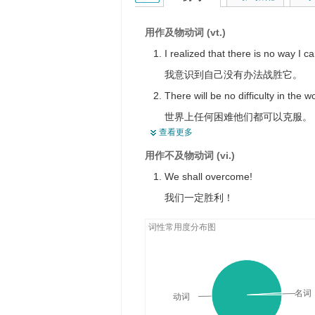
对抗
支配
用作及物动词 (vt.)
抑制住， 把...镇住
I realized that there is no way I c
摆脱
我意识到自己没有办法战胜它。
纠正
There will be no difficulty in the
支持不住，使受不了
世界上任何困难他们都可以克服。
查看更多
（感情等）压倒
We can and must overcome our s
被熏倒
用作不及物动词 (vi.)
我们能够而且必须克服我们的缺点
受到…的极大影响
We shall overcome!
He was overcome by the gas fum
越过
我们一定胜利！
汽油味使他受不了。
使软弱，使无能为力
I was overcome by a sense of fail
词性常用度分布图
我被失败感所压倒。
名词
动词