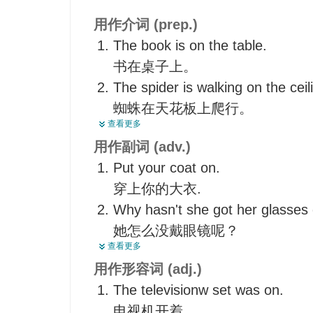
用作介词 (prep.)
The book is on the table.
书在桌子上。
The spider is walking on the ceil
蜘蛛在天花板上爬行。
查看更多
I bought it on credit.
用作副词 (adv.)
这东西我是赊购来的。
Put your coat on.
He studied at Oxford on a Rhod
穿上你的大衣.
他靠罗兹奖学金在牛津就读。
Why hasn't she got her glasses
What do you do on New Year's
她怎么没戴眼镜呢？
元旦你做什么？
查看更多
Move on!
He will give a lecture on internati
用作形容词 (adj.)
向前走！
他会作关于国际形势的讲座。
The televisionw set was on.
Time marches on.
They made their own judgment o
电视机开着。