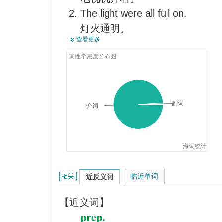
时光流逝。
他们凭他的报告作出自己的判断
The light were all full on.
She worked quietly all night.
灯火通明。
她整个晚上默默地继续工作。
查看更多
The war was on then.
He walks on down the corridor.
那时正在打仗。
词性常用度分布图
他沿着走廊一路走过去。
There was a scare on about can
当时正出现恐癌症。
The night nurse is/goes on at 7
副词
介词
晚班护士7点钟上班。
海词统计
on的相关资料：
临近单词
近反义词
【近义词】
prep.