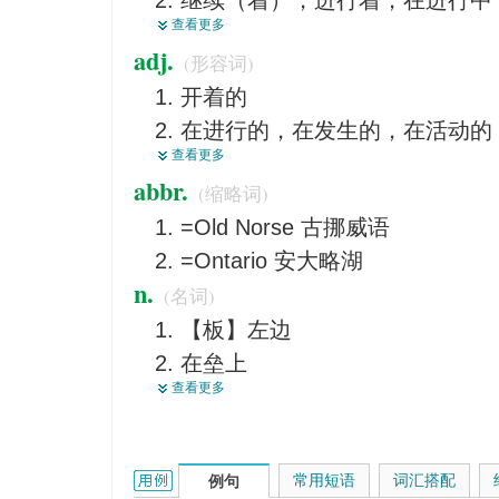
继续（着），进行着，在进行中
沿着
查看更多
穿上，盖上，穿着
靠近
adj.
(形容词)
向着
盖著
开着的
上去，向上
以...支持
在进行的，在发生的，在活动的
开（着），通着
挂在...上
查看更多
通着的
接下去
属于
abbr.
(缩略词)
点着的
连接上
以...为轴
=Old Norse 古挪威语
熟悉的
处于工作状态
为...的成员
=Ontario 安大略湖
<美俚>有点醉意的，醉了的
上演着
依据
n.
(名词)
开始的
表示持续性
靠
【板】左边
菜单上有的
因...
在垒上
供应的
从...得来的
查看更多
三柱门
<俚>知情的
在...旁
进行着的某种情况或状态
持久的，继续的
侧击
操作中的，行动中的 ，使用中的
on的用法和样例：
常用短语
词汇搭配
例句
Heliopolis的圣经名称
起着作用的