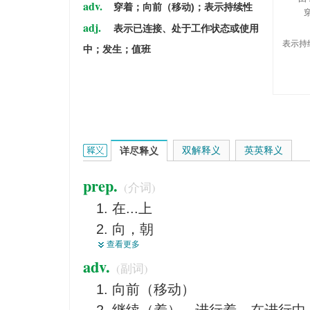
adv.
穿着；向前（移动)；表示持续性
adj.
表示已连接、处于工作状态或使用
表示持续
中；发生；值班
on的英文翻译是什么意思，词典释义与在线翻译：
双解释义
英英释义
详尽释义
prep.
(介词)
在...上
向，朝
查看更多
关于
adv.
(副词)
在
向前（移动）
通过