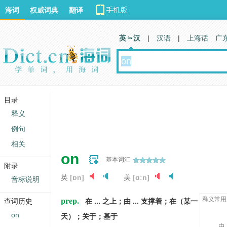
海词
权威词典
翻译
英 汉
|
汉语
|
上海话
广
目录
释义
例句
相关
on
基本词汇
附录
英
[ɒn]
美
[ɑːn]
音标说明
prep.
释义常用
查词历史
在 ... 之上；由 ... 支撑着；在（某一
on
天）；关于；基于
由 .