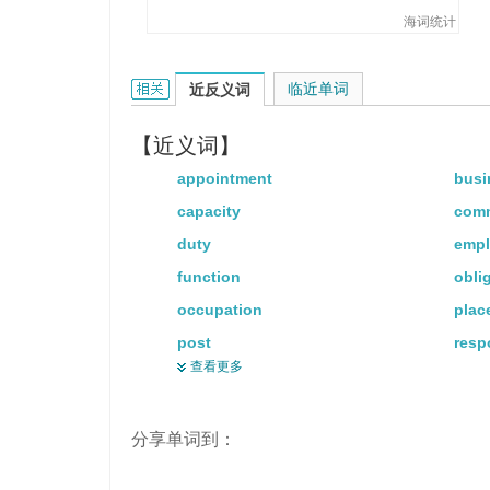
你可以和商标局取得联系。
海词统计
Our office is in the centre of the
我们的办公楼在市中心。
office的相关资料：
临近单词
近反义词
【近义词】
appointment
busi
capacity
comm
duty
emp
function
obli
occupation
plac
post
resp
查看更多
role
roo
service
situ
分享单词到：
station
trust
work