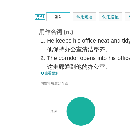
全体职员
帮忙
office的用法和样例：
常用短语
词汇搭配
例句
服务
公司
用作名词 (n.)
He keeps his office neat and tid
他保持办公室清洁整齐。
The corridor opens into his offic
这走廊通到他的办公室。
查看更多
He held this office for ten years.
他担任这一职务有十年。
词性常用度分布图
Now he holds the office of Forei
他现在担任外交部长职务。
He must have gotten tied up at t
名词
他一定是办会室事务缠身。
You may just contract the Trade