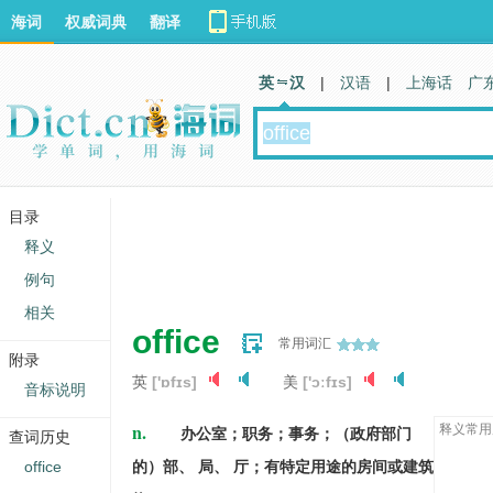
海词
权威词典
翻译
英 汉
|
汉语
|
上海话
广
目录
释义
例句
相关
office
常用词汇
附录
英
['ɒfɪs]
美
['ɔːfɪs]
音标说明
n.
释义常用
办公室；职务；事务；（政府部门
查词历史
office
的）部、 局、 厅；有特定用途的房间或建筑