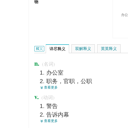
物
办公
office的英文翻译是什么意思，词典释义与在线翻译
双解释义
英英释义
详尽释义
n.
(名词)
办公室
职务，官职，公职
查看更多
部，所，室，局，处，司
v.
(动词)
政府机关
警告
公署
告诉内幕
营业处，办事处
查看更多
办公
任务，职责