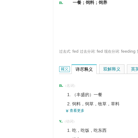
n.
一餐；饲料；饲养
fed
fed
feeding
过去式:
过去分词:
现在分词:
feed的英文翻译是什么意思，词典释义
双解释义
英
详尽释义
n.
(名词)
（丰盛的）一餐
饲料，饲草，牧草，草料
查看更多
【机】进料器
v.
(动词)
<英>喜剧演员的逗噱搭档
吃，吃饭，吃东西
馈电，供电