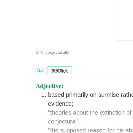
conjecturally
副词:
conjectural的英文翻译是什么意思，词典释义与在
英英释义
Adjective:
based primarily on surmise rath
evidence;
"theories about the extinction of 
conjectural"
"the supposed reason for his a