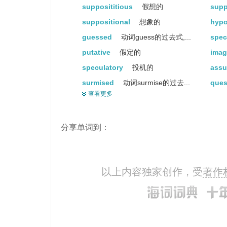
supposititious
假想的
sup
suppositional
想象的
hypo
guessed
动词guess的过去式,...
spec
putative
假定的
ima
speculatory
投机的
ass
surmised
动词surmise的过去...
ques
查看更多
suppositive
想像的
sus
academic
学院的
doub
分享单词到：
reputed
据说是…的
pres
theoretical
理论上的
unce
undetermined
未确定的
pur
以上内容独家创作，受
著作
circumstantial
依情况而定的...
prob
believe
相信
har
to
对于
hypo
suppositious
假的(假定的)...
divi