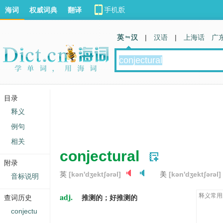
海词
权威词典
翻译
英 汉
|
汉语
|
上海话
广
目录
释义
例句
相关
conjectural
附录
英
[kən'dʒektʃərəl]
美
[kən'dʒektʃərəl]
音标说明
adj.
释义常用
查词历史
推测的；好推测的
conjectu