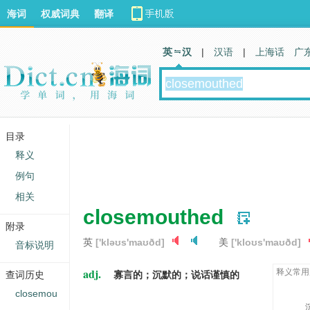
海词
权威词典
翻译
英 汉
|
汉语
|
上海话
广
目录
释义
例句
相关
closemouthed
附录
英
['kləʊs'maʊðd]
美
['kloʊs'maʊðd]
音标说明
adj.
释义常用
查词历史
寡言的；沉默的；说话谨慎的
closemou