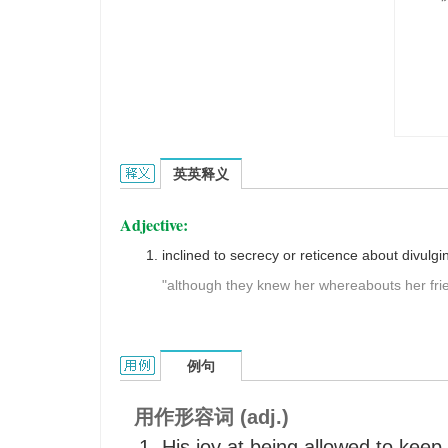
closemouthed的英文翻译是什么意思，词典释义
英英释义
Adjective:
inclined to secrecy or reticence about divulgi
"although they knew her whereabouts her frie
closemouthed的用法和样例：
例句
用作形容词 (adj.)
His joy at being allowed to keep