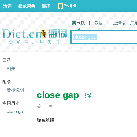
海词
权威词典
翻译
英 汉
|
汉语
|
上海话
广
目录
相关
附录
音标说明
close gap
查词历史
英
美
close ga
弥合差距