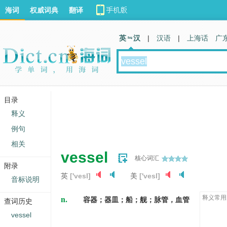
海词
权威词典
翻译
英 汉
|
汉语
|
上海话
广
目录
释义
例句
相关
vessel
核心词汇
附录
英
['vesl]
美
['vesl]
音标说明
n.
释义常用
容器；器皿；船；舰；脉管，血管
查词历史
vessel