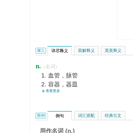
vessel的英文翻译是什么意思，词典释义与在线翻译
双解释义
英英释义
详尽释义
n.
(名词)
血管，脉管
容器，器皿
查看更多
【植】导管
船，舰
飞船，飞机
vessel的用法和样例：
词汇搭配
经典引文
例句
【解、动】管
大船，轮船
用作名词 (n.)