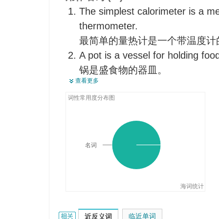
The simplest calorimeter is a me
thermometer.
最简单的量热计是一个带温度计
A pot is a vessel for holding foo
锅是盛食物的器皿。
查看更多
They plotted the new position of
他们标明每艘船的新位置。
词性常用度分布图
There are some fishing vessels i
港湾里有许多渔船。
Thus, RTU will be a lasting adva
名词
从而，使电大成为一座乘风破浪
The enemy's vessel was hulled w
只一枚鱼雷就把敌舰舰身穿了个
海词统计
vessel的相关资料：
临近单词
近反义词