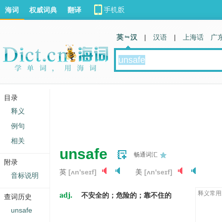
海词
权威词典
翻译
英 汉
|
汉语
|
上海话
广
目录
释义
例句
相关
unsafe
畅通词汇
附录
英
[ʌn'seɪf]
美
[ʌn'seɪf]
音标说明
adj.
释义常用
不安全的；危险的；靠不住的
查词历史
unsafe