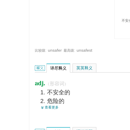
不安
unsafer
unsafest
比较级:
最高级:
unsafe的英文翻译是什么意思，词典释义与在线翻
英英释义
详尽释义
adj.
(形容词)
不安全的
危险的
查看更多
靠不住的
不安稳的
不稳妥的