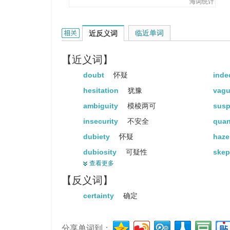
海词统计
uncertainty的相关资料：
临近单词
近反义词
【近义词】
doubt
怀疑
inde
hesitation
犹豫
vag
ambiguity
模棱两可
susp
insecurity
不安全
qua
dubiety
怀疑
haz
dubiosity
可疑性
skep
查看更多
doubtfulness
怀疑
dub
【反义词】
precariousness
不稳定
unce
certainty
确定
incertitude
疑惑
dist
分享单词到：