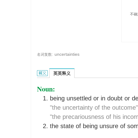
不确
uncertainties
名词复数:
uncertainty的英文翻译是什么意思，词典释义与在
英英释义
Noun:
being unsettled or in doubt or 
"the uncertainty of the outcome"
"the precariousness of his inco
the state of being unsure of so