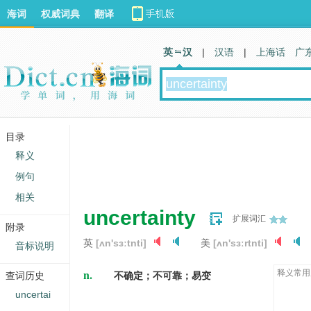
海词
权威词典
翻译
英 汉
|
汉语
|
上海话
广
目录
释义
例句
相关
uncertainty
扩展词汇
附录
英
[ʌn'sɜːtnti]
美
[ʌn'sɜːrtnti]
音标说明
n.
释义常用
查词历史
不确定；不可靠；易变
uncertai