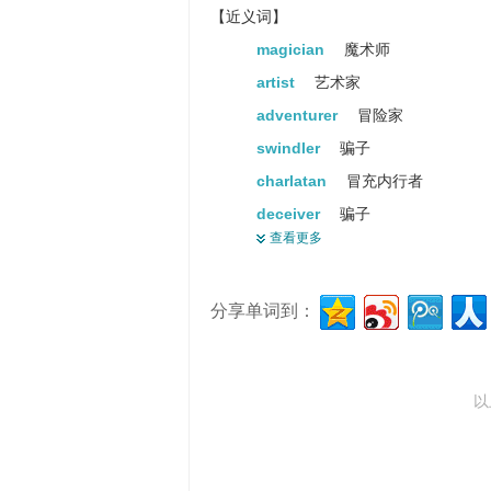
【近义词】
magician
魔术师
artist
艺术家
adventurer
冒险家
swindler
骗子
charlatan
冒充内行者
deceiver
骗子
查看更多
prankster
顽皮的人
cut-up
恶作剧者
分享单词到：
practical joker
practical jo...
hoaxer
恶作剧的人
以