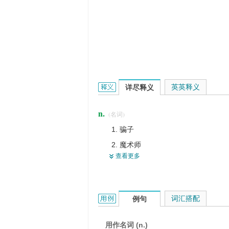
trickster的英文翻译是什么意思，词
英英释义
详尽释义
n.
(名词)
骗子
魔术师
查看更多
策略家
恶作剧的妖精
狡猾的人
trickster的用法和样例：
词汇搭配
例句
耍诡计的人
拐子
用作名词 (n.)