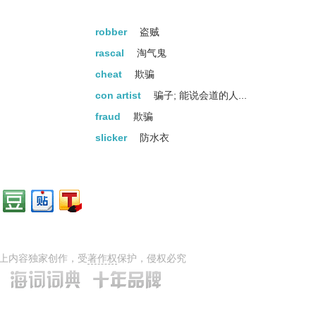
robber
盗贼
rascal
淘气鬼
cheat
欺骗
con artist
骗子; 能说会道的人...
fraud
欺骗
slicker
防水衣
cheater
骗子
tricker
欺骗者
beguiler
欺骗者
上内容独家创作，受
著作权
保护，侵权必究