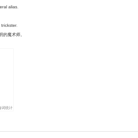
ral alias.
trickster.
明的魔术师。
remaking itself.
满意。
s for trickster.
海词统计