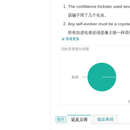
无赖
The confidence trickster used seve
阴谋家
该骗子用了几个化名。
Any self-evolver must be a coyote 
所有自进化者必须是像土狼一样高
查看更多
The trickster is never satisfied in 
词性常用度分布图
这位魔术师对自身的改造永远也不
The white face in the mask is mean
面具中的白脸是狡诈的人。
名词
trickster的相关资料：
临近单词
近反义词