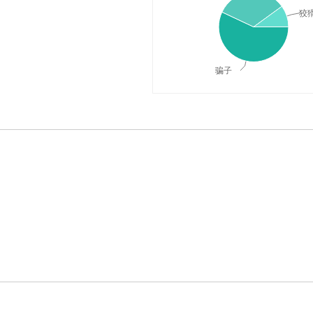
狡
骗子
典释义与在线翻译：