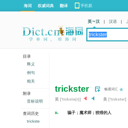
海词
权威词典
翻译
英 汉
|
汉语
|
目录
释义
例句
相关
trickster
畅通词汇
附录
英
['trɪkstə(r)]
美
['trɪkstər]
音标说明
n.
骗子；魔术师；狡猾的人
查词历史
trickste