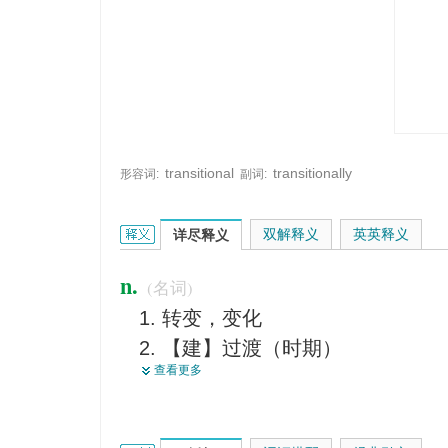
transitional
transitionally
形容词:
副词:
transition的英文翻译是什么意思，词典释义与在线
双解释义
英英释义
详尽释义
n.
(名词)
转变，变化
【建】过渡（时期）
查看更多
变迁，变革
【物】跃迁
【音】临时转调，变调