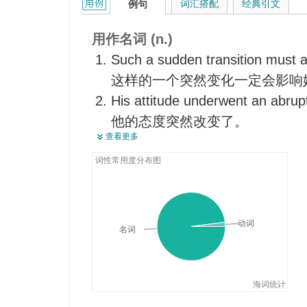
transition的用法和样例：
词汇搭配
经典引文
例句
转折
转调过渡段
用作名词 (n.)
演变
Such a sudden transition must af
飞越
这样的一个突然变化一定会影响
【修辞学】语次转变
His attitude underwent an abrupt
【语法】转换
他的态度突然改变了。
【地】转移层
查看更多
We hope there will be a peaceful
【语法】连接词
system.
词性常用度分布图
我们希望能够和平过渡到新的制
动词
名词
海词统计