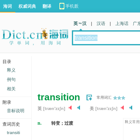
海词
权威词典
翻译
英 汉
|
汉语
|
上海话
广
目录
释义
例句
相关
transition
常用词汇
附录
英
[træn'zɪʃn]
美
[træn'zɪʃn]
音标说明
n.
释义常用
转变；过渡
查词历史
transiti