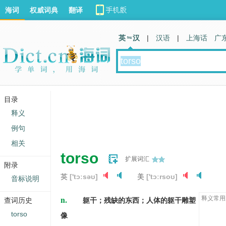
海词
权威词典
翻译
英 汉
|
汉语
|
上海话
广
目录
释义
例句
相关
torso
扩展词汇
附录
英
['tɔːsəʊ]
美
['tɔːrsoʊ]
音标说明
n.
释义常用
查词历史
躯干；残缺的东西；人体的躯干雕塑
torso
像