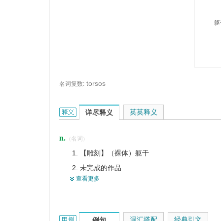
躯
torsos
名词复数:
torso的英文翻译是什么意思，词典释义与在线翻译
英英释义
详尽释义
n.
(名词)
【雕刻】（裸体）躯干
未完成的作品
查看更多
（裸体）躯干雕像
残破不完整的东西
身躯
torso的用法和样例：
词汇搭配
经典引文
例句