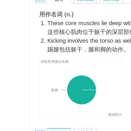
裸体躯干
扭曲形
用作名词 (n.)
扭曲螺旋形
These core muscles lie deep with
这些核心肌肉位于躯干的深层部
Kicking involves the torso as wel
踢腿包括躯干，腿和脚的动作。
词性常用度分布图
名词
海词统计