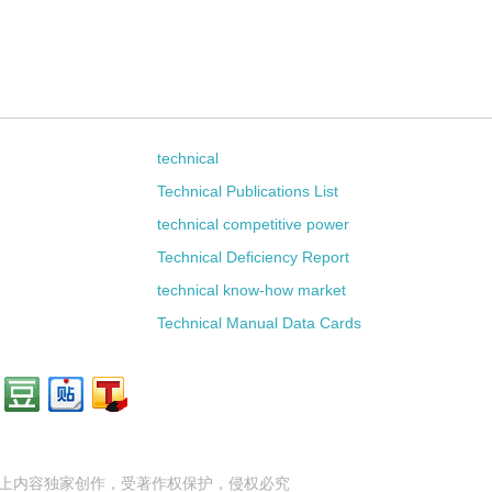
technical
Technical Publications List
technical competitive power
Technical Deficiency Report
technical know-how market
Technical Manual Data Cards
上内容独家创作，受
著作权
保护，侵权必究