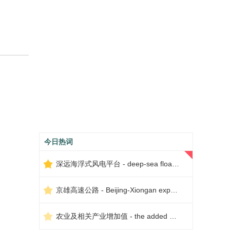
今日热词
深远海浮式风电平台 - deep-sea floating wind power platform
京雄高速公路 - Beijing-Xiongan expressway
农业及相关产业增加值 - the added value of agriculture and related industries