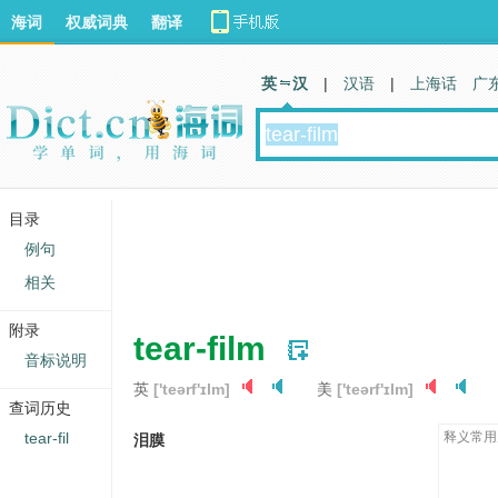
海词
权威词典
翻译
英 汉
|
汉语
|
上海话
广
目录
例句
相关
附录
tear-film
音标说明
英
['teərf'ɪlm]
美
['teərf'ɪlm]
查词历史
tear-fil
释义常用
泪膜