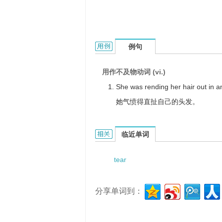
tear her hair的用法和样例：
例句
用作不及物动词 (vi.)
She was rending her hair out in a
她气愤得直扯自己的头发。
tear her hair的相关资料：
临近单词
tear
分享单词到：