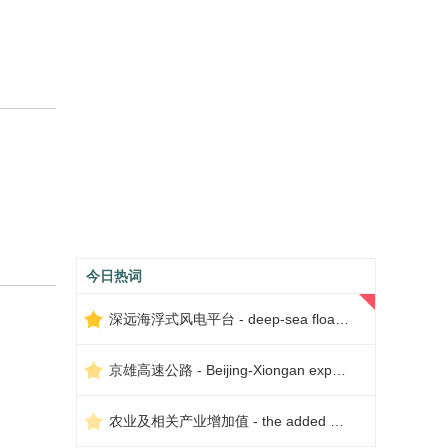
今日热词
深远海浮式风电平台 - deep-sea floating wind power platform
京雄高速公路 - Beijing-Xiongan expressway
农业及相关产业增加值 - the added value of agriculture and related industries