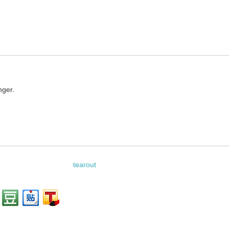
nger.
tearout