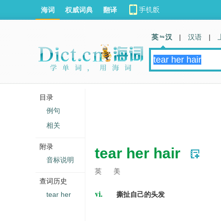
海词
权威词典
翻译
英 汉
|
汉语
|
目录
例句
相关
附录
tear her hair
音标说明
英
美
查词历史
vi.
tear her
撕扯自己的头发