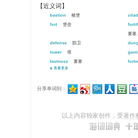
【近义词】
bastion
棱堡
cita
fort
堡垒
forti
要塞..
defense
防卫
dun
tower
塔
garr
fastness
要塞
fort
查看更多
refuge
避难
sanc
castle
城堡
分享单词到：
以上内容独家创作，受
著作