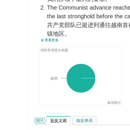
The Communist advance reached
the last stronghold before the ca
共产党部队已挺进到通往越南首
镇地区。
查看更多
You are to take the enemy stro
你们必须在凌晨前攻下敌人的堡
词性常用度分布图
It is the spy seated in the centr
它是安插在自我的中心堡垒中的
名词
海词统计
stronghold的相关资料：
临近单词
近反义词