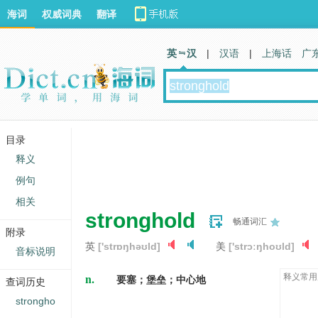
海词
权威词典
翻译
英 汉
|
汉语
|
上海话
广
目录
释义
例句
相关
stronghold
畅通词汇
附录
英
['strɒŋhəʊld]
美
['strɔːŋhoʊld]
音标说明
n.
释义常用
要塞；堡垒；中心地
查词历史
strongho