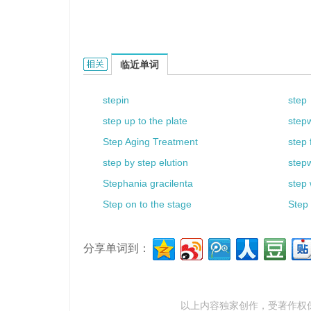
step gate的相关资料：
临近单词
stepin
step
step up to the plate
step
Step Aging Treatment
step 
step by step elution
step
Stephania gracilenta
step 
Step on to the stage
Step 
分享单词到：
以上内容独家创作，受
著作权