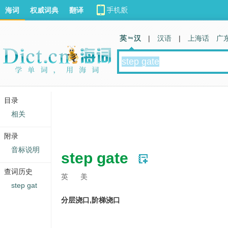
海词
权威词典
翻译
英 汉
|
汉语
|
上海话
广
目录
相关
附录
音标说明
step gate
查词历史
英
美
step gat
分层浇口,阶梯浇口