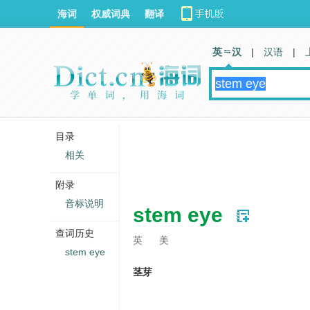
海词
权威词典
翻译
英 汉
|
汉语
|
目录
相关
附录
音标说明
stem eye
查词历史
英
美
stem eye
茎芽