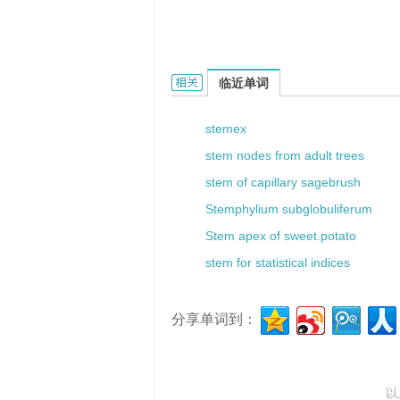
stem eye的相关资料：
临近单词
stemex
stem nodes from adult trees
stem of capillary sagebrush
Stemphylium subglobuliferum
Stem apex of sweet.potato
stem for statistical indices
分享单词到：
以