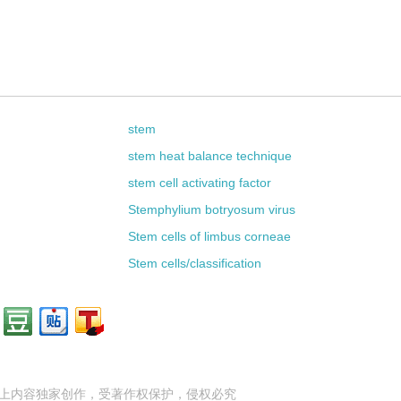
stem
stem heat balance technique
stem cell activating factor
Stemphylium botryosum virus
Stem cells of limbus corneae
Stem cells/classification
上内容独家创作，受
著作权
保护，侵权必究