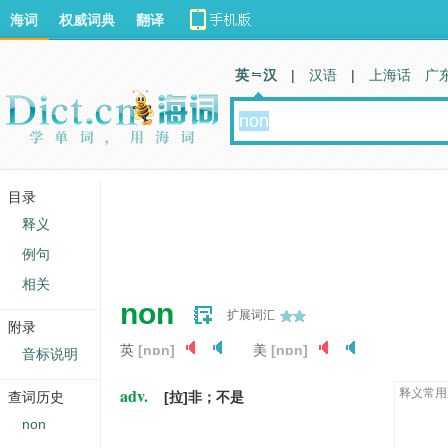
海词
权威词典
翻译
英 汉
|
汉语
|
上海话
广
目录
释义
例句
相关
non
扩展词汇
附录
英
[nɒn]
美
[nɒn]
音标说明
adv.
释义常用
查词历史
[拉]非；不是
non