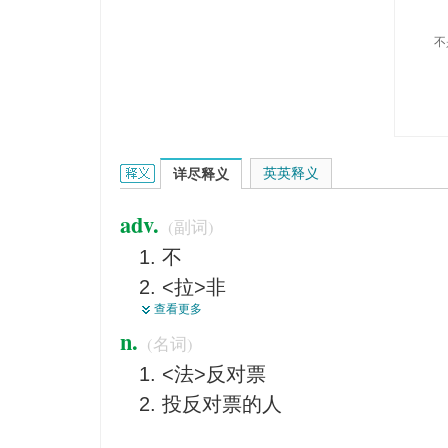
不
non的英文翻译是什么意思，词典释义与在线翻译：
英英释义
详尽释义
adv.
(副词)
不
<拉>非
查看更多
非
n.
(名词)
无
<法>反对票
[拉]非
投反对票的人
不是