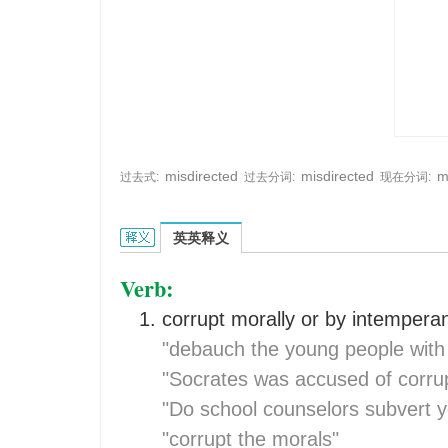
misdirected
misdirected
m
过去式:
过去分词:
现在分词:
misdirect的英文翻译是什么意思，词典释义与在线
英英释义
Verb:
corrupt morally or by intemperan
"debauch the young people wit
"Socrates was accused of corru
"Do school counselors subvert y
"corrupt the morals"