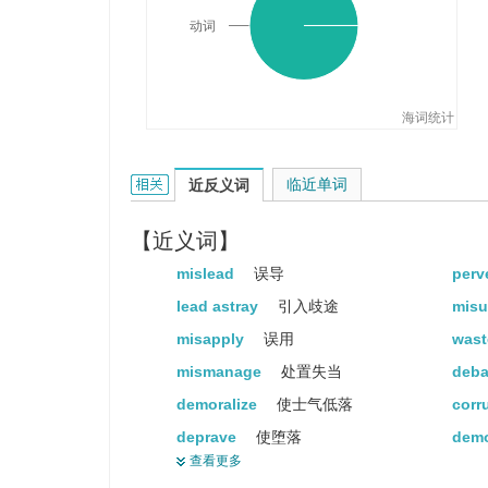
动词
海词统计
misdirect的相关资料：
临近单词
近反义词
【近义词】
mislead
误导
perv
lead astray
引入歧途
mis
misapply
误用
was
mismanage
处置失当
deb
demoralize
使士气低落
corr
deprave
使堕落
demo
查看更多
misguide
误导
misa