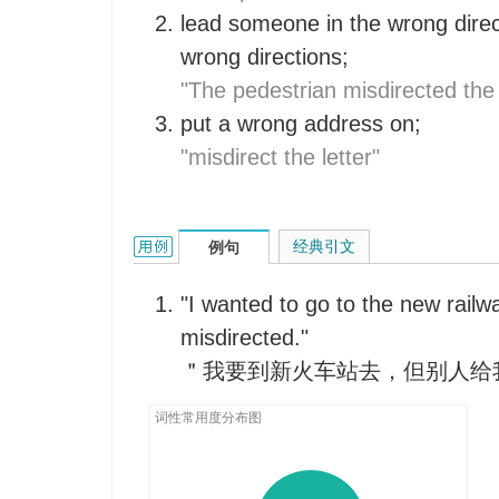
lead someone in the wrong dire
wrong directions;
"The pedestrian misdirected the 
put a wrong address on;
"misdirect the letter"
misdirect的用法和样例：
经典引文
例句
"I wanted to go to the new railwa
misdirected."
＂我要到新火车站去，但别人给
词性常用度分布图