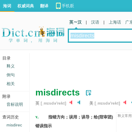
海词
权威词典
翻译
英 汉
|
汉语
|
上海话
广
目录
释义
例句
相关
misdirects
附录
英
[ˌmɪsdə'rekt]
美
[ˌmɪsdə'rekt]
音标说明
v.
释义常用
查词历史
指错方向；误用；误导；给(陪审团)
misdirec
错误指示