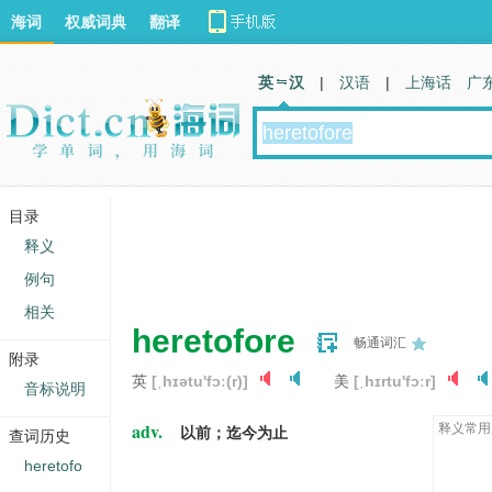
海词
权威词典
翻译
英 汉
|
汉语
|
上海话
广
目录
释义
例句
相关
heretofore
畅通词汇
附录
英
[ˌhɪətu'fɔː(r)]
美
[ˌhɪrtu'fɔːr]
音标说明
adv.
释义常用
以前；迄今为止
查词历史
heretofo