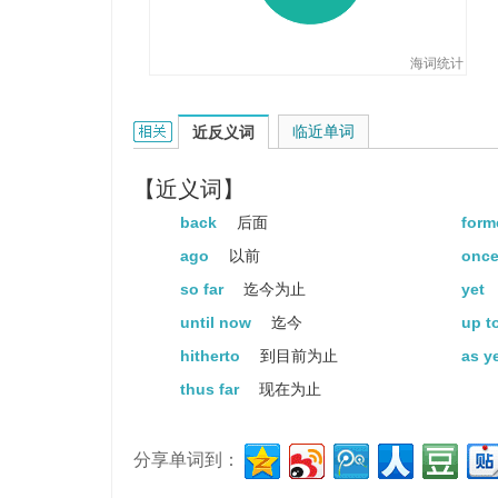
海词统计
heretofore的相关资料：
临近单词
近反义词
【近义词】
back
后面
form
ago
以前
onc
so far
迄今为止
yet
until now
迄今
up t
hitherto
到目前为止
as y
thus far
现在为止
分享单词到：