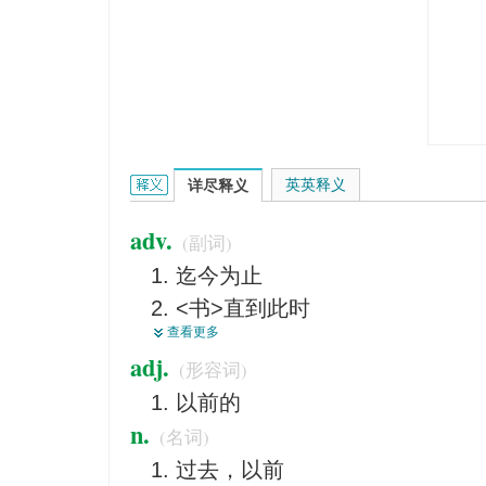
heretofore的英文翻译是什么意思，词典释义与在
英英释义
详尽释义
adv.
(副词)
迄今为止
<书>直到此时
查看更多
在这以前
adj.
(形容词)
以前
以前的
直到此时
n.
(名词)
过去，以前