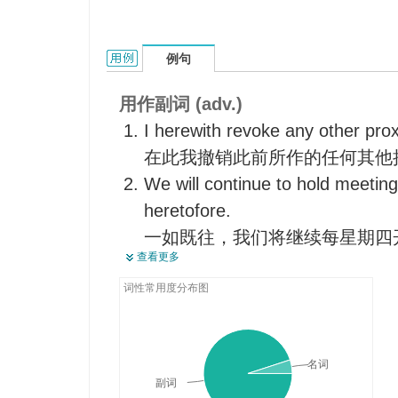
heretofore的用法和样例：
例句
用作副词 (adv.)
I herewith revoke any other prox
在此我撤销此前所作的任何其他
We will continue to hold meetin
heretofore.
一如既往，我们将继续每星期四
查看更多
All the pieces line up in differe
heretofore.
词性常用度分布图
所有的情节碎片将组合起来，展
内容。
名词
副词