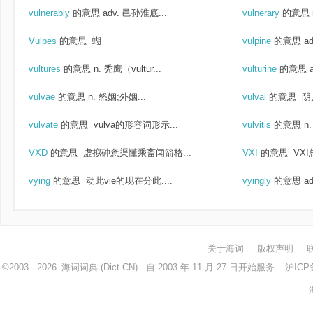
vulnerably
的意思
adv. 邑孙淮底...
vulnerary
的意思
Vulpes
的意思
蝴
vulpine
的意思
a
vultures
的意思
n. 秃鹰（vultur...
vulturine
的意思
vulvae
的意思
n. 怒姻;外姻...
vulval
的意思
阴
vulvate
的意思
vulva的形容词形示...
vulvitis
的意思
n
VXD
的意思
虚拟砷惫渠懂乘畜闻箭格...
VXI
的意思
VXI
vying
的意思
动此vie的现在分此....
vyingly
的意思
a
关于海词
-
版权声明
-
©2003 - 2026
海词词典
(Dict.CN) - 自 2003 年 11 月 27 日开始服务
沪ICP备