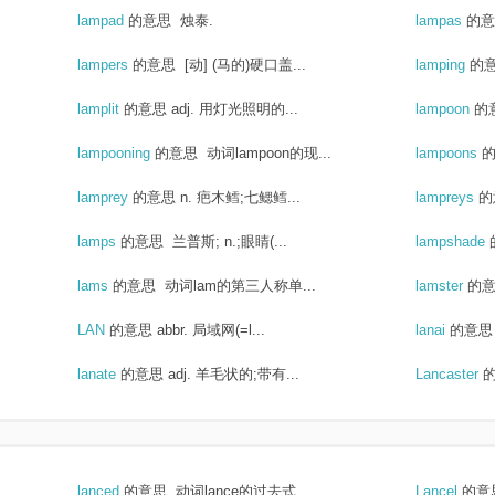
lampad
的意思
烛泰.
lampas
的意
lampers
的意思
[动] (马的)硬口盖...
lamping
的
lamplit
的意思
adj. 用灯光照明的...
lampoon
的
lampooning
的意思
动词lampoon的现...
lampoons
lamprey
的意思
n. 疤木鳕;七鳃鳕...
lampreys
的
lamps
的意思
兰普斯; n.;眼睛(...
lampshade
lams
的意思
动词lam的第三人称单...
lamster
的
LAN
的意思
abbr. 局域网(=l...
lanai
的意思
lanate
的意思
adj. 羊毛状的;带有...
Lancaster
lanced
的意思
动词lance的过去式...
Lancel
的意