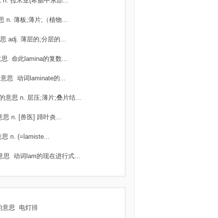
思
n. 拉米亚(希腊中东部...
思
n. 薄板;薄片;（植物...
思
adj. 薄层的;分层的...
意思
命此lamina的复数...
的意思
动词laminate的...
的意思
n. 层压;薄片;叠片结...
意思
n. [兽医] 蹄叶炎...
意思
n. (=lamiste...
意思
动词lam的现在进行式...
的意思
电灯排