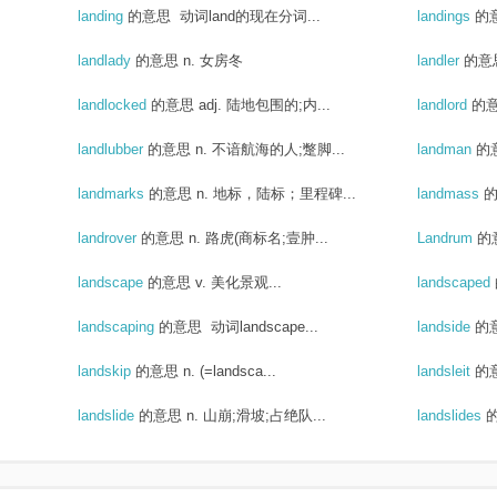
landing
的意思
动词land的现在分词...
landings
的
landlady
的意思
n. 女房冬
landler
的意
landlocked
的意思
adj. 陆地包围的;内...
landlord
的
landlubber
的意思
n. 不谙航海的人;蹩脚...
landman
的
landmarks
的意思
n. 地标，陆标；里程碑...
landmass
landrover
的意思
n. 路虎(商标名;壹肿...
Landrum
的
landscape
的意思
v. 美化景观...
landscaped
landscaping
的意思
动词landscape...
landside
的
landskip
的意思
n. (=landsca...
landsleit
的
landslide
的意思
n. 山崩;滑坡;占绝队...
landslides