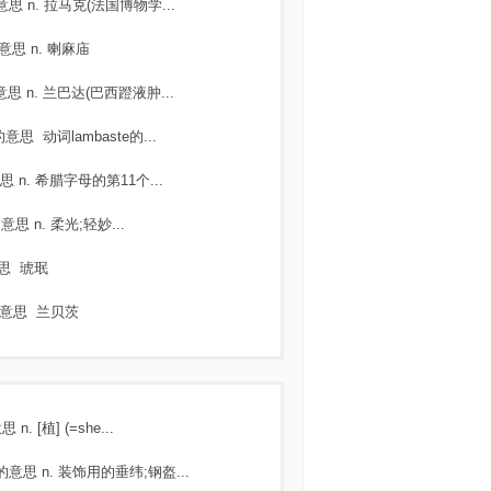
意思
n. 拉马克(法国博物学...
意思
n. 喇麻庙
意思
n. 兰巴达(巴西蹬液肿...
的意思
动词lambaste的...
思
n. 希腊字母的第11个...
的意思
n. 柔光;轻妙...
思
琥珉
意思
兰贝茨
意思
n. [植] (=she...
的意思
n. 装饰用的垂纬;钢盔...