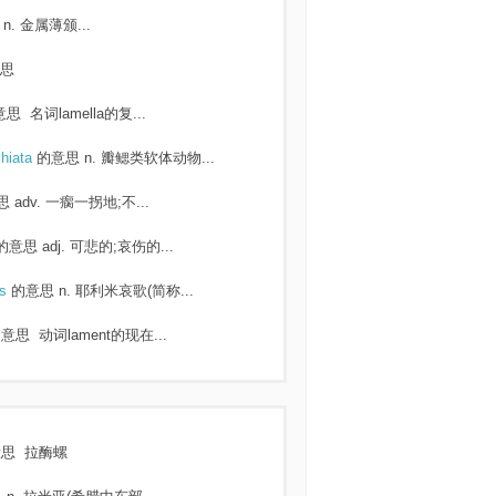
n. 金属薄颁...
思
意思
名词lamella的复...
chiata
的意思
n. 瓣鳃类软体动物...
思
adv. 一瘸一拐地;不...
的意思
adj. 可悲的;哀伤的...
ns
的意思
n. 耶利米哀歌(简称...
的意思
动词lament的现在...
意思
拉酶螺