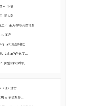
思
n. 小湖
思
湖人队
意思
n. 莱克赛德(美国地名...
思
n. 莱斤
adj. 深红色颜料的;...
思
Lallan的异体字...
n. [建]拉莱柱(中间...
n. <俚> 逃亡...
意思
n. 喇嘛教徒...