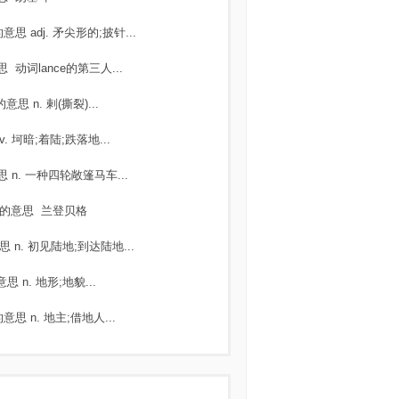
的意思
adj. 矛尖形的;披针...
思
动词lance的第三人...
的意思
n. 剌(撕裂)...
v. 坷暗;着陆;跌落地...
思
n. 一种四轮敞篷马车...
的意思
兰登贝格
思
n. 初见陆地;到达陆地...
意思
n. 地形;地貌...
的意思
n. 地主;借地人...