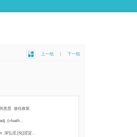
上一组
|
下一组
的意思
放任政策
adj. (=loath...
n. 深弘涩;[化]涩淀...