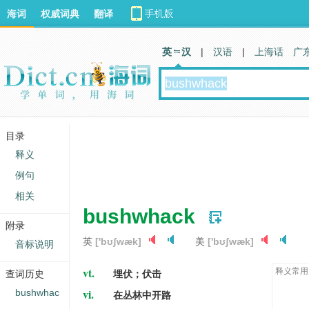
海词
权威词典
翻译
英 汉
|
汉语
|
上海话
广
目录
释义
例句
相关
bushwhack
附录
英
['bʊʃwæk]
美
['bʊʃwæk]
音标说明
vt.
释义常用
查词历史
埋伏；伏击
vi.
bushwhac
在丛林中开路