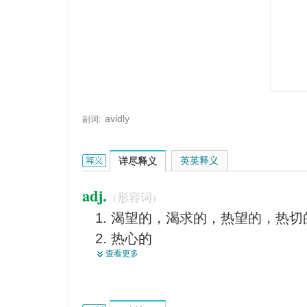
avidly
副词:
avid的英文翻译是什么意思，词典释义与在线翻译：
英英释义
详尽释义
adj.
(形容词)
渴望的，渴求的，热望的，热切
热心的
查看更多
劲头十足的
贪婪的，贪心的
急切的