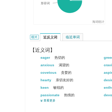
形容词
海词统计
avid的相关资料：
临近单词
近反义词
【近义词】
eager
热切的
gre
anxious
渴望的
crav
covetous
贪婪的
aspi
hearty
亲切友好的
desi
keen
敏锐的
enth
passionate
热情的
dev
查看更多
ardent
热心的
ferv
forward
向前的
forw