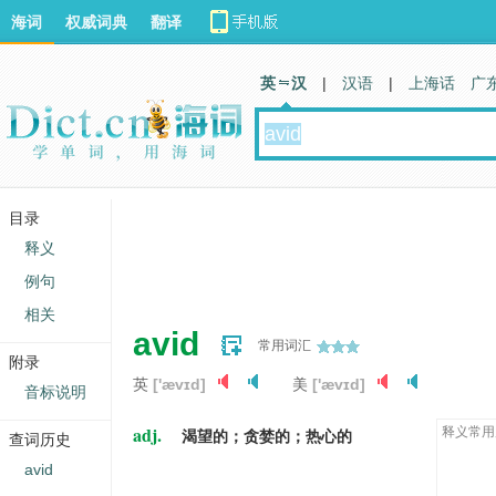
海词
权威词典
翻译
英 汉
|
汉语
|
上海话
广
目录
释义
例句
相关
avid
常用词汇
附录
英
['ævɪd]
美
['ævɪd]
音标说明
adj.
释义常用
渴望的；贪婪的；热心的
查词历史
avid