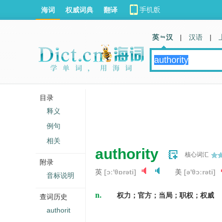
海词
权威词典
翻译
英 汉
|
汉语
|
目录
释义
例句
相关
authority
核心词汇
附录
英
[ɔː'θɒrəti]
美
[ə'θɔːrəti]
音标说明
n.
权力；官方；当局；职权；权威
查词历史
authorit