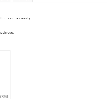
ority in the country.
uspicious.
。
ia wondered whether insider dealing had been going on.
存在内幕交易。
ith us.
 by the local authority.
提供。
e authority you need .
海词统计
 subject.