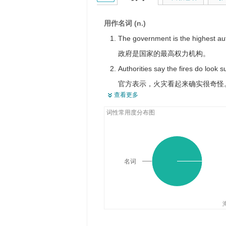
影响力
当权者；当权（地位）
用作名词 (n.)
授权书
The government is the highest auth
依据，来源
政府是国家的最高权力机构。
【律】判例
Authorities say the fires do look s
管辖权
官方表示，火灾看起来确实很奇怪
查看更多
Both the authorities and the med
词性常用度分布图
官方跟媒体都在怀疑这里面是不是
The authorities did not interfere w
当局不干涉我们。
The new building must be financed
名词
新大楼的建筑资金必须由地方当局
These documents ensure to you th
这些文件使你获得你需要的职权。
We see him as an authority on the