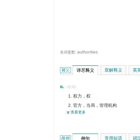
authorities
名词复数:
authority的英文翻译是什么意思，词
双解释义
英
详尽释义
n.
(名词)
权力，权
官方，当局，管理机构
查看更多
职权；授权
权威，威信
泰斗，专家，权威人士
authority的用法和样例：
常用短语
词
例句