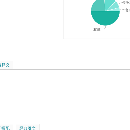
职权
官
权威
典释义与在线翻译：
英释义
汇搭配
经典引文