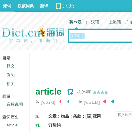
海词
权威词典
翻译
英 汉
|
汉语
|
上海话
广
目录
释义
例句
相关
article
核心词汇
附录
英
['ɑːtɪkl]
美
['ɑːrtɪkl]
音标说明
n.
释义常用
文章；物品；条款；[语]冠词
查词历史
vt.
article
订契约