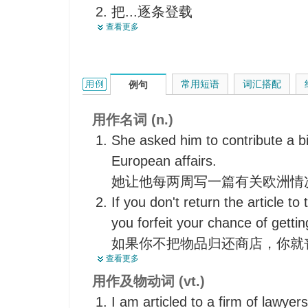
把...逐条登载
一件
查看更多
分条解释
【动】节
列举（罪状），将…逐条罗列
正式宣言的全文
使受协议条款的约束，用条款约
article的用法和样例：
常用短语
词汇搭配
例句
约定，订契约
对…提出控诉
用作名词 (n.)
She asked him to contribute a bi
European affairs.
她让他每两周写一篇有关欧洲情
If you don't return the article t
you forfeit your chance of gett
如果你不把物品归还商店，你就
查看更多
Article 180 states that one thi
用作及物动词 (vt.)
women.
I am articled to a firm of lawyers
第180条规定,三分之一的成员