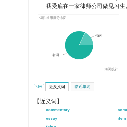
我受雇在一家律师公司做见习生
Today we'll discuss the use of th
今天我们讨论冠词的用法。
词性常用度分布图
The test wasn't difficult at all, I
article for each of the 30 senten
动词
考试并不难，我得给三十个句子
名词
海词统计
article的相关资料：
临近单词
近反义词
【近义词】
commentary
com
essay
item
thing