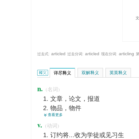
articled
articled
articling
过去式:
过去分词:
现在分词:
article的英文翻译是什么意思，词典释义与在线翻译
双解释义
英英释义
详尽释义
n.
(名词)
文章，论文，报道
物品，物件
查看更多
【语法】冠词
v.
(动词)
条款，条文，项目，项
订约将...收为学徒或见习生
商品，制品