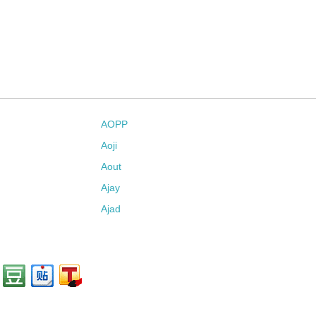
AOPP
Aoji
Aout
Ajay
Ajad