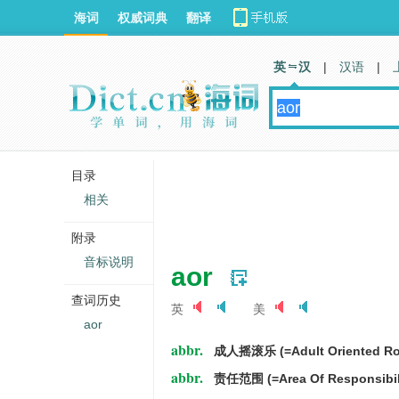
海词
权威词典
翻译
英 汉
|
汉语
|
目录
相关
附录
音标说明
aor
查词历史
英
美
aor
abbr.
成人摇滚乐 (=Adult Oriented Ro
abbr.
责任范围 (=Area Of Responsibil