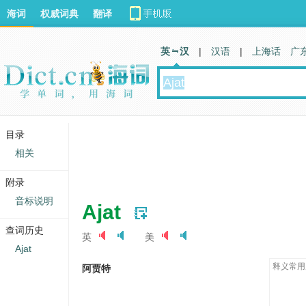
海词
权威词典
翻译
英 汉
|
汉语
|
上海话
广
目录
相关
附录
音标说明
Ajat
查词历史
英
美
Ajat
释义常用
阿贾特