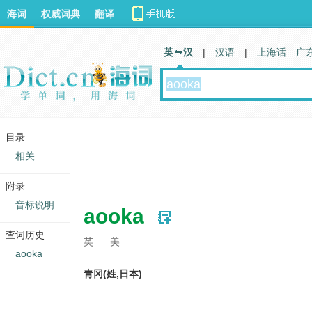
海词
权威词典
翻译
英 汉
|
汉语
|
上海话
广
目录
相关
附录
音标说明
aooka
查词历史
英
美
aooka
青冈(姓,日本)