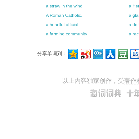
a straw in the wind
a He
A Roman Catholic.
a gla
a heartful official
a de
a farming community
a rac
分享单词到：
以上内容独家创作，受
著作