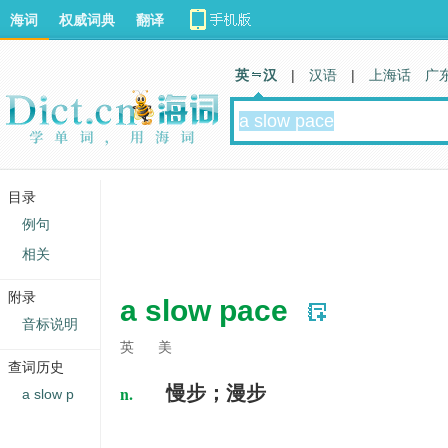
海词
权威词典
翻译
英 汉
|
汉语
|
上海话
广
目录
例句
相关
附录
a slow pace
音标说明
英
美
查词历史
n.
慢步；漫步
a slow p