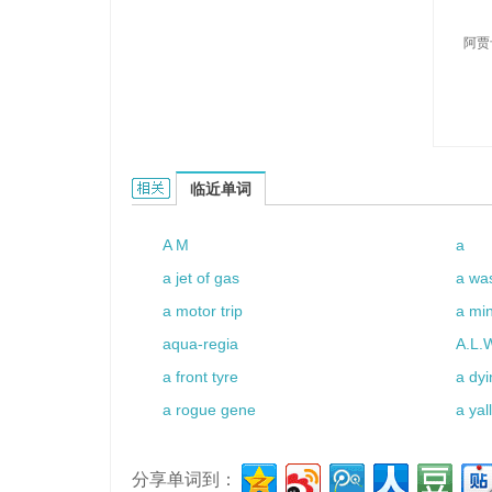
阿贾
Ajjaka的相关资料：
临近单词
A M
a
a jet of gas
a wa
a motor trip
a mi
aqua-regia
A.L.
a front tyre
a dyi
a rogue gene
a yal
分享单词到：