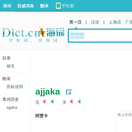
海词
权威词典
翻译
英 汉
|
汉语
|
上海话
广
目录
相关
附录
音标说明
ajjaka
查词历史
英
美
ajjaka
释义常用
阿贾卡