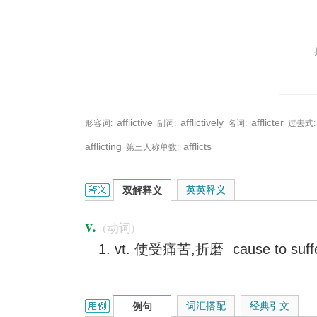
afflictive
afflictively
afflicter
形容词:
副词:
名词:
过去式:
afflicting
afflicts
第三人称单数:
afflict的英文翻译是什么意思，词典释义与在线翻译
英英释义
双解释义
v.
(动词)
vt. 使受痛苦,折磨
cause to suff
afflict的用法和样例：
词汇搭配
经典引文
例句