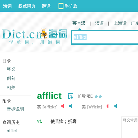
海词
权威词典
翻译
英 汉
|
汉语
|
上海话
广
目录
释义
例句
相关
afflict
扩展词汇
附录
英
[ə'flɪkt]
美
[ə'flɪkt]
音标说明
vt.
释义常用
使苦恼；折磨
查词历史
afflict