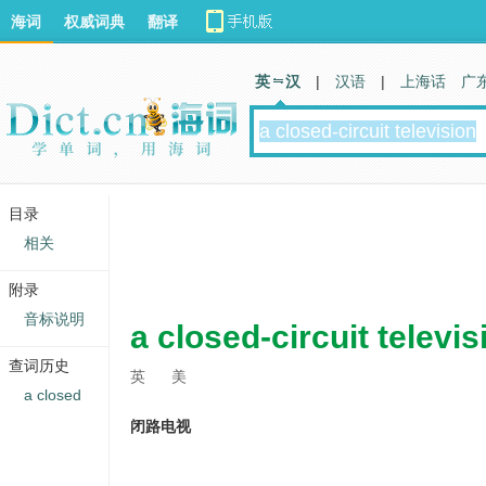
海词
权威词典
翻译
英 汉
|
汉语
|
上海话
广
目录
相关
附录
音标说明
a closed-circuit televis
查词历史
英
美
a closed
闭路电视