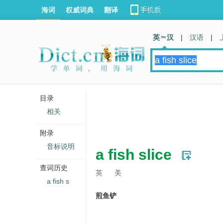
海词
权威词典
翻译
英 汉
|
汉语
|
目录
相关
附录
音标说明
a fish slice
查词历史
英
美
a fish s
煎鱼铲