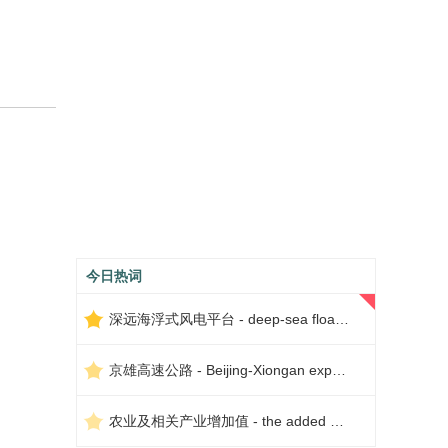
今日热词
深远海浮式风电平台 - deep-sea floating wind power platform
京雄高速公路 - Beijing-Xiongan expressway
农业及相关产业增加值 - the added value of agriculture and related industries