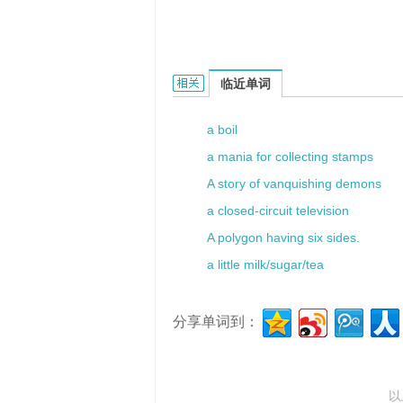
a fish slice的相关资料：
临近单词
a boil
a mania for collecting stamps
A story of vanquishing demons
a closed-circuit television
A polygon having six sides.
a little milk/sugar/tea
分享单词到：
以