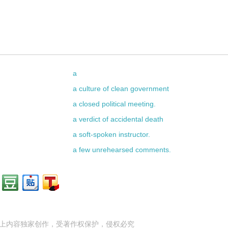
a
a culture of clean government
a closed political meeting.
a verdict of accidental death
a soft-spoken instructor.
a few unrehearsed comments.
上内容独家创作，受
著作权
保护，侵权必究