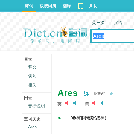
海词
权威词典
翻译
英 汉
|
汉语
|
目录
释义
例句
相关
Ares
畅通词汇
附录
英
美
音标说明
n.
[希神]阿瑞斯(战神）
查词历史
Ares