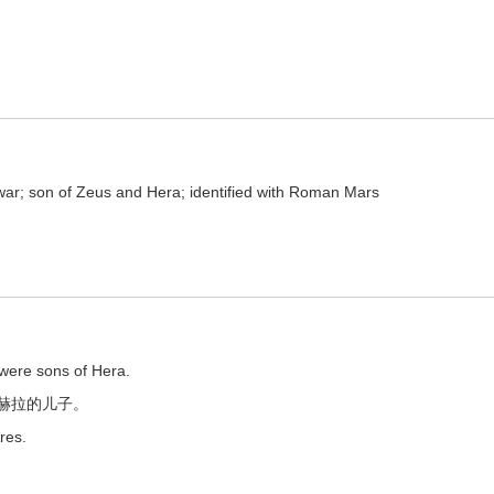
与在线翻译：
ar; son of Zeus and Hera; identified with Roman Mars
were sons of Hera.
赫拉的儿子。
res.