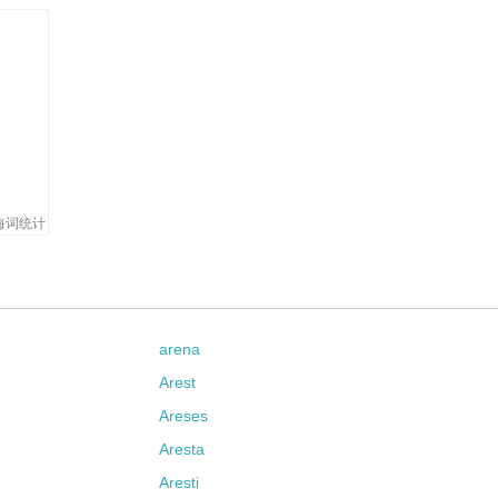
海词统计
arena
Arest
Areses
Aresta
Aresti