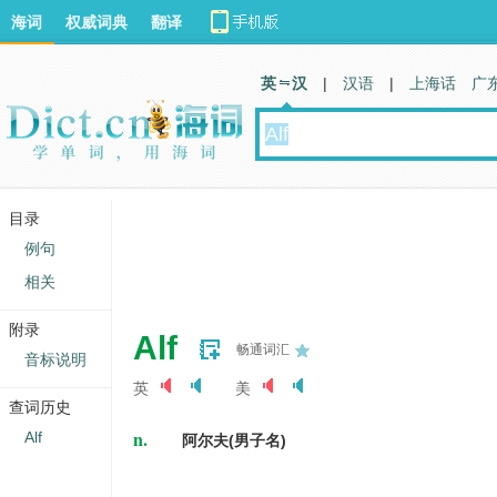
海词
权威词典
翻译
英 汉
|
汉语
|
上海话
广
目录
例句
相关
附录
Alf
畅通词汇
音标说明
英
美
查词历史
n.
Alf
阿尔夫(男子名)