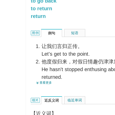
to go back
to return
return
归的用法和样例：
短语
例句
让我们言归正传。
Let's get to the point.
他度假归来，对假日情趣仍津津
He hasn't stopped enthusing abo
returned.
查看更多
你离家不归，你母亲极为伤心。
Your mother is very grieved by y
home.
归的相关资料：
临近单词
近反义词
他要舍弃一切时髦的东西而归真
【近义词】