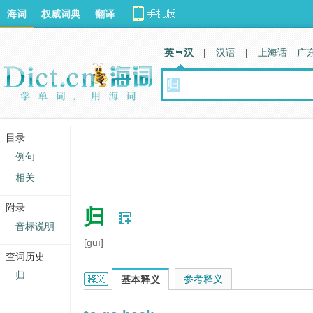
海词
权威词典
翻译
英 汉
|
汉语
|
上海话
广
目录
例句
相关
附录
归
音标说明
[guī]
查词历史
归
归的英文翻译
参考释义
基本释义