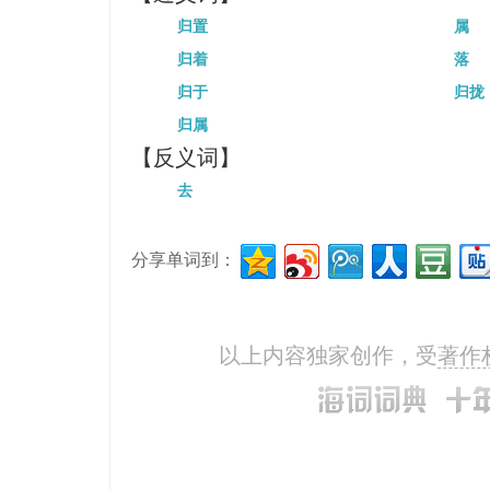
He wants to give away all his 
归置
属
return to nature.
归着
落
黑鹂在巢中等候其雄鸟归来。
归于
归拢
The blackbird sat on the nest wai
归属
mate.
【反义词】
这位打了胜仗的将军凯旋而归。
去
The victorious general made a t
如果你不把物品归还商店，你就
分享单词到：
If you don't return the article t
you forfeit your chance of gett
你从图书馆借的书上的戳记表明
以上内容独家创作，受
著作
The stamp in your library book 
tomorrow.