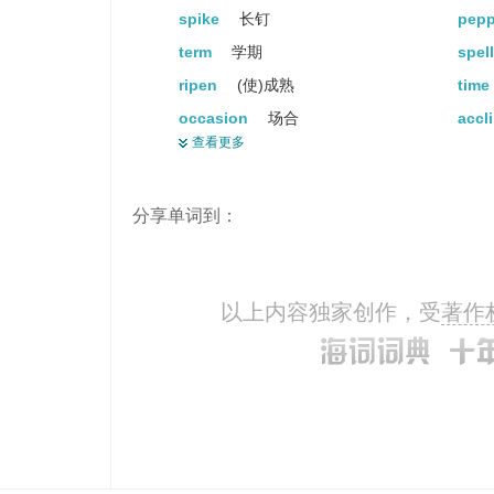
spike
长钉
pep
term
学期
spel
ripen
(使)成熟
time
occasion
场合
accl
查看更多
orient
东方
moll
harden
(使)变硬
tem
分享单词到：
以上内容独家创作，受
著作