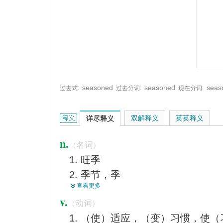
seasoned
seasoned
seas
过去式:
过去分词:
现在分词:
season的英文翻译是什么意思，词典释义与在线翻
双解释义
英英释义
详尽释义
n.
(名词)
旺季
季节，季
查看更多
活动期
v.
(动词)
（水果、蔬菜）时令
（使）适应，（变）习惯，使（
<口>季票