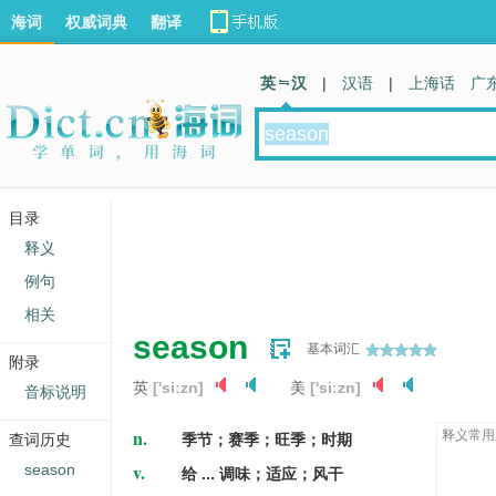
海词
权威词典
翻译
英 汉
|
汉语
|
上海话
广
目录
释义
例句
相关
season
基本词汇
附录
英
['siːzn]
美
['siːzn]
音标说明
n.
释义常用
查词历史
季节；赛季；旺季；时期
v.
season
给 ... 调味；适应；风干