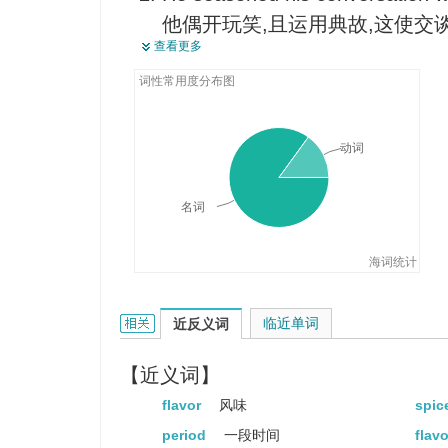
他偶开玩笑,且运用典故,这使交
查看更多
He began to season the arid cli
他开始适应了中东的干热气候。
词性常用度分布图
动词
名词
海词统计
season的相关资料：
临近单词
近反义词
【近义词】
flavor
风味
spic
period
一段时间
flav