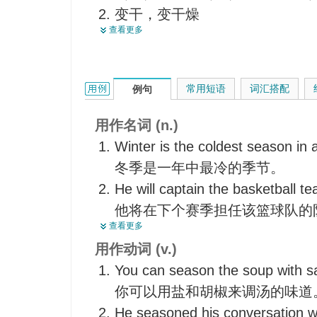
变干，变干燥
回数票
查看更多
加味于，给...调味，加作料，
雨季，旱季
使得到锻炼
流行季节
使（木材）干燥以备用，对...
好时机，适当时机
season的用法和样例：
常用短语
词汇搭配
例句
（使）熟练，使（变得）老练
一时，暂时
晒干（木材），晾干，风干
社交季节，某种活动的季节
用作名词 (n.)
（使）陈化
演出期，上演期
Winter is the coldest season in 
使适用，使（变得）适用，变得
荟萃
冬季是一年中最冷的季节。
缓和，调和，使（变得）温和
He will captain the basketball t
使增添趣味
他将在下个赛季担任该篮球队的
查看更多
Holiday prices are lower out of 
用作动词 (v.)
在度假淡季，度假费用较低。
You can season the soup with sa
The last three years have been 
你可以用盐和胡椒来调汤的味道
company.
He seasoned his conversation w
过去三年一直是公司的兴旺时期