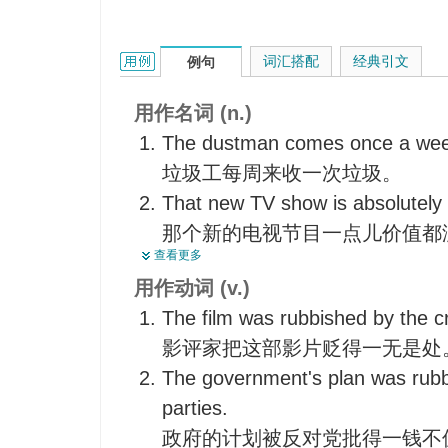
破坏，将…一扫而光
rubbish的用法和样例：
词汇搭配
经典引文
例句
用作名词 (n.)
The dustman comes once a week 
垃圾工每周来收一次垃圾。
That new TV show is absolutely 
那个新的电视节目一点儿价值都
查看更多
He was gulled into buying rubbis
用作动词 (v.)
他被骗买了废物。
The film was rubbished by the cri
I thought he talked a lot of rubbi
影评家把这部影片贬得一无是处
我觉得他谈的都是些废话。
The government's plan was rubb
parties.
政府的计划被反对党批得一钱不