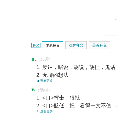
rubbish的英文翻译是什么意思，词典释义与在线翻
双解释义
英英释义
详尽释义
n.
(名词)
废话，瞎说，胡说，胡扯，鬼话
无聊的想法
查看更多
垃圾，碎屑，碎块，废弃物
v.
(动词)
废物
<口>抨击，狠批
劣质的东西，蹩脚货，拙劣的作
<口>贬低，把…看得一文不值
荒唐的事情，荒诞不经
查看更多
消灭，销毁
无意义的东西