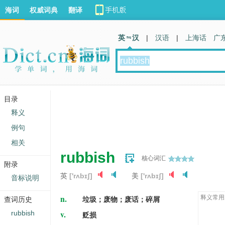
海词
权威词典
翻译
英 汉
|
汉语
|
上海话
广
目录
释义
例句
相关
rubbish
核心词汇
附录
英
['rʌbɪʃ]
美
['rʌbɪʃ]
音标说明
n.
释义常用
查词历史
垃圾；废物；废话；碎屑
v.
rubbish
贬损