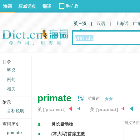
海词
权威词典
翻译
英 汉
|
汉语
|
上海话
广
目录
释义
例句
相关
primate
扩展词汇
附录
英
['praɪmeɪt]
美
['praɪmeɪt]
音标说明
n.
释义常用
查词历史
灵长目动物
n.
primate
(常大写)首席主教