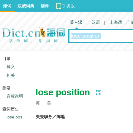
海词
权威词典
翻译
英 汉
|
汉语
|
上海话
广
目录
释义
相关
附录
lose position
音标说明
英
美
查词历史
失去职务／阵地
lose pos