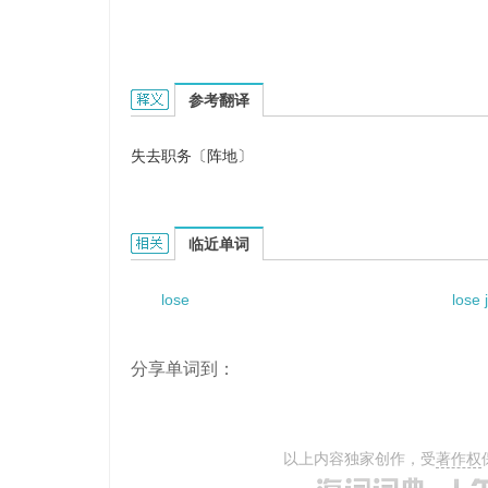
lose position的英文翻译是什么意思，词典释义与
参考翻译
失去职务〔阵地〕
lose position的相关资料：
临近单词
lose
lose 
分享单词到：
以上内容独家创作，受
著作权