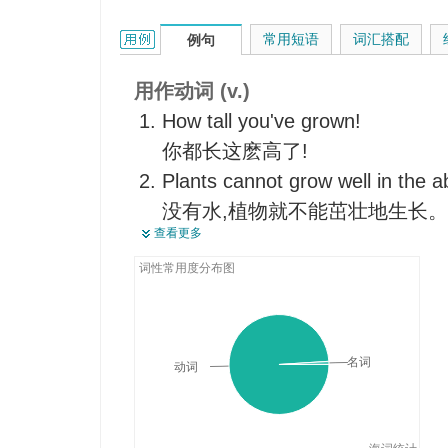
渐渐变得
grow的用法和样例：
常用短语
词汇搭配
例句
发芽
培育，栽培，培养
用作动词 (v.)
使发展；变强，增强
How tall you've grown!
扩大，增大，扩展
你都长这麽高了!
逐渐开始
Plants cannot grow well in the a
提升品质
没有水,植物就不能茁壮地生长。
培养技能
查看更多
She is growing into a beautiful
留长，蓄长
她渐渐出落成美丽的姑娘。
词性常用度分布图
萌发
This district used to grow cotton
养，饲养（家畜）
这个地区过去大量种棉花。
使长满
She has a hot temper, but you wi
名词
动词
她脾气躁，但不久你就会喜欢她