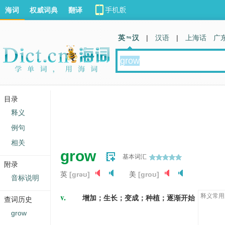
海词
权威词典
翻译
英 汉
|
汉语
|
上海话
广
目录
释义
例句
相关
grow
基本词汇
附录
英
[ɡrəʊ]
美
[ɡroʊ]
音标说明
v.
释义常用
增加；生长；变成；种植；逐渐开始
查词历史
grow