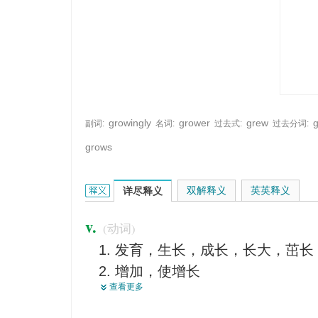
growingly
grower
grew
副词:
名词:
过去式:
过去分词:
grows
grow的英文翻译是什么意思，词典释义与在线翻译：
双解释义
英英释义
详尽释义
v.
(动词)
发育，生长，成长，长大，茁长
增加，使增长
查看更多
形成，产生，出现
种植，栽